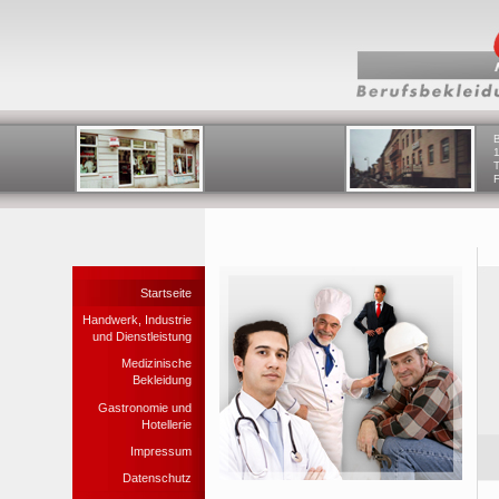
B
T
Startseite
Handwerk, Industrie
und Dienstleistung
Medizinische
Bekleidung
Gastronomie und
Hotellerie
Impressum
Datenschutz